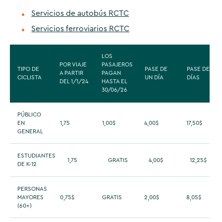
Servicios de autobús RCTC
Servicios ferroviarios RCTC
LOS
POR VIAJE
PASAJEROS
TIPO DE
PASE DE
PASE DE 15
A PARTIR
PAGAN
CICLISTA
UN DÍA
DÍAS
DEL 1/1/24
HASTA EL
30/06/26
PÚBLICO
EN
1,75
1,00$
4,00$
17,50$
GENERAL
ESTUDIANTES
1,75
GRATIS
4,00$
12,25$
DE K-12
PERSONAS
MAYORES
0,75$
GRATIS
2,00$
8,05$
(60+)