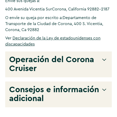
Envíe sus quejas a:
400 Avenida Vicentia Sur
Corona, California 92882-2187
O envíe su queja por escrito a:
Departamento de
Transporte de la Ciudad de Corona, 400 S. Vicentia,
Corona, Ca 92882
Ver
Declaración de la Ley de estadounidenses con
discapacidades
Operación del Corona
Cruiser
Consejos e información
Horario de atención
adicional
VIGENTE A PARTIR DEL 5
LÍNEA ROJA
LÍNEA AZUL
DE JULIO DE 2010