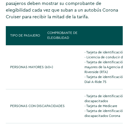
pasajeros deben mostrar su comprobante de
elegibilidad cada vez que suban a un autobús Corona
Cruiser para recibir la mitad de la tarifa.
COMPROBANTE DE
TIPO DE PASAJERO
ELEGIBILIDAD
- Tarjeta de identificación de
- Licencia de conducir de Cal
- Tarjeta de identificación p
PERSONAS MAYORES (60+)
mayores de la Agencia de Trá
Riverside (RTA)
- Tarjeta de identificación C
Dial-A-Ride 75
- Tarjeta de identificación R
discapacitados
PERSONAS CON DISCAPACIDADES
- Tarjeta de Medicare
- Tarjeta de identificación pa
discapacitados Corona