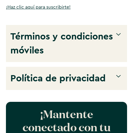
¡Haz clic aquí para suscribirte!
Términos y condiciones
móviles
Términos y condiciones móviles
ACTUALIZACIONES DE CITY OF CORONA, CA
Política de privacidad
(¡PRÓXIMAMENTE!)
Política de privacidad de SMS
ACTUALIZACIONES DE CITY OF CORONA, CA
(¡PRÓXIMAMENTE!)
¡Mantente
conectado con tu