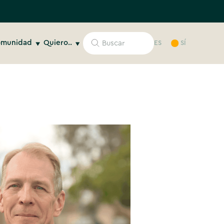
munidad
Quiero..
ES
SÍ