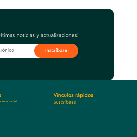
ltimas noticias y actualizaciones!
s
Vínculos rápidos
omercial
Suscríbase
o económico
Empleos
e reparto de
Ofertas
ributarios
Póngase en contacto con
nosotros