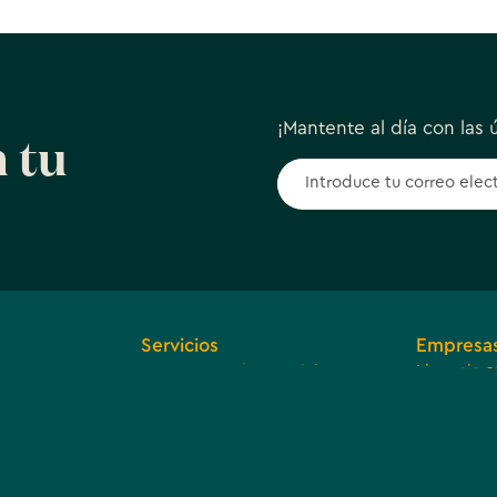
¡Mantente al día con las ú
 tu
Servicios
Empresa
Navegar por los servicios
Licencia c
es y
Desarroll
Acuerdo d
Comunidad
arente
ingresos t
Acerca de nosotros
divisiones
Involucrarse