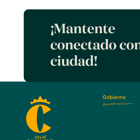
¡Mantente
conectado con
ciudad!
Gobierno
Ayuntamiento
Juntas, comision
comités
Abierto y transp
Departamentos, 