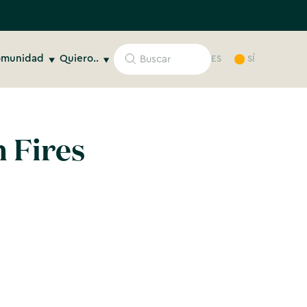
munidad
Quiero..
ES
SÍ
 Fires