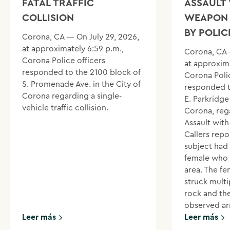
FATAL TRAFFIC
ASSAULT 
COLLISION
WEAPON 
BY POLIC
Corona, CA — On July 29, 2026,
at approximately 6:59 p.m.,
Corona, CA 
Corona Police officers
at approxima
responded to the 2100 block of
Corona Polic
S. Promenade Ave. in the City of
responded t
Corona regarding a single-
E. Parkridge 
vehicle traffic collision.
Corona, reg
Assault wit
Callers repo
subject had
female who 
area. The f
struck multi
rock and th
observed ar
Leer más
Leer más