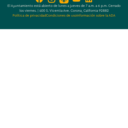
El Ayuntamiento está abierto de lunes a jueves de 7 a.m. a 6 p.m. Cerrado
los viernes. | 400 S. Vicentia Ave. Corona, California 92882
Política de privacidad
Condiciones de uso
Información sobre la ADA