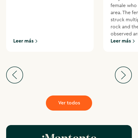
female who 
area. The f
struck multi
rock and th
observed ar
Leer más
Leer más
Ver todos