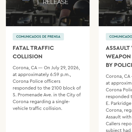
COMUNICADOS DE PRENSA
COMUNICADO
FATAL TRAFFIC
ASSAULT 
COLLISION
WEAPON 
BY POLIC
Corona, CA — On July 29, 2026,
at approximately 6:59 p.m.,
Corona, CA 
Corona Police officers
at approxima
responded to the 2100 block of
Corona Polic
S. Promenade Ave. in the City of
responded t
Corona regarding a single-
E. Parkridge 
vehicle traffic collision.
Corona, reg
Assault wit
Callers repo
subject had