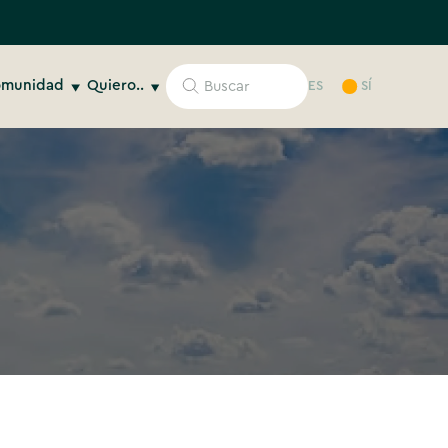
munidad
Quiero..
ES
SÍ