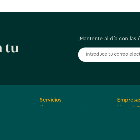
¡Mantente al día con las ú
 tu
Servicios
Empresa
Navegar por los servicios
Licencia c
es y
Desarroll
Acuerdo d
Comunidad
arente
ingresos t
Acerca de nosotros
divisiones
Involucrarse