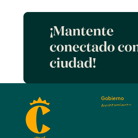
¡Mantente
conectado con
ciudad!
Gobierno
Ayuntamiento
Juntas, comision
comités
Abierto y transp
Departamentos, 