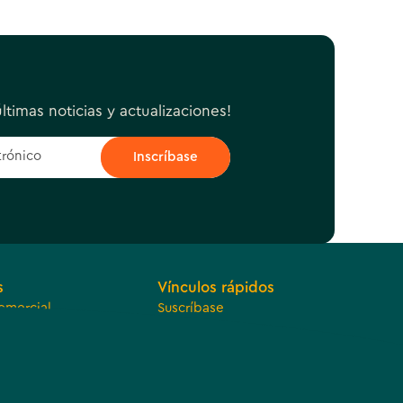
ltimas noticias y actualizaciones!
s
Vínculos rápidos
omercial
Suscríbase
o económico
Empleos
e reparto de
Ofertas
ributarios
Póngase en contacto con
nosotros