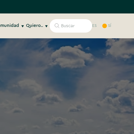
munidad
Quiero..
ES
SÍ