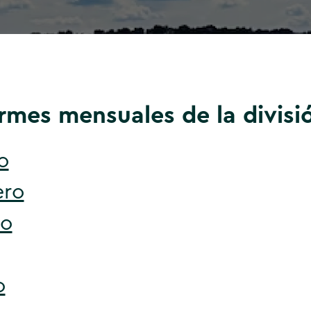
rmes mensuales de la divisi
o
ero
zo
o