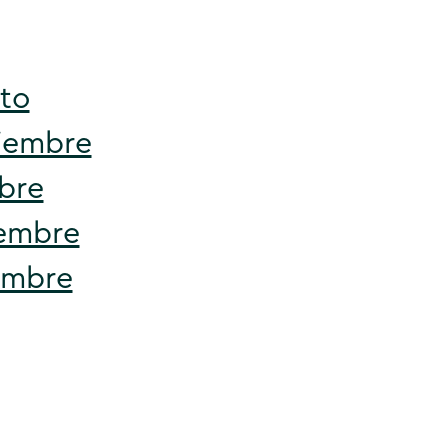
to
iembre
bre
embre
embre