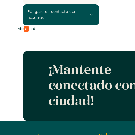
Póngase en contacto con
nosotros
‍ PLANIFICACIÓN Y DESARROLLO
Abrir menú
‍ 400 Avenida Vicentia Sur, Suite
120
Corona, California 92880
El Ayuntamiento de Corona está
¡Mantente
abierto de lunes a jueves de 7 a.m.
a 6 p.m. Cerrado los viernes.
conectado con
951-736-2250
ciudad!
Inspección de correo electrónico
Verificación del plan de correo
electrónico